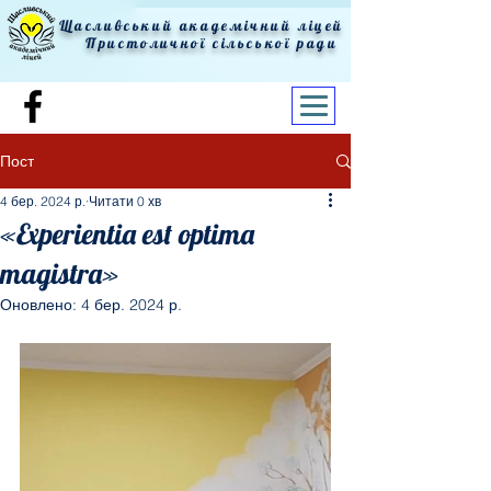
Щасливський академічний ліцей
Пристоличної сільської ради
Пост
4 бер. 2024 р.
Читати 0 хв
«Experientia est optima
magistra»
Оновлено:
4 бер. 2024 р.