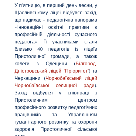
У п’ятницю, в перший день весни, у 
Щасливському ліцеї відбувся захід, 
що надихає – педагогічна панорама 
«Інноваційні освітні практики в 
професійній діяльності сучасного 
педагога». Її учасниками стали 
близько 40 педагогів із ліцеїв 
Пристоличної громади, а також 
колеги з Одещини (
Білгород-
Дністровський ліцей "Пріоритет"
) та 
Черкащини (
Чорнобаївський ліцей 
Чорнобаївської селищної ради
). 
Захід відбувся у співпраці з 
Пристоличним центром 
професійного розвитку педагогічних 
працівників та Управлінням 
гуманітарного розвитку та охорони 
здоров’я Пристоличної сільської 