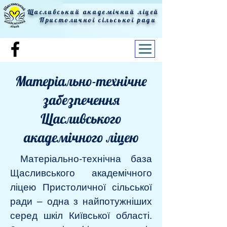
Щасливський академічний ліцей
Пристоличної сільської ради
Матеріально-технічне
забезпечення
Щасливського
академічного ліцею
Матеріально-технічна база
Щасливського академічного
ліцею Пристоличної сільської
ради – одна з найпотужніших
серед шкіл Київської області.