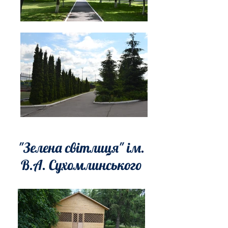
"Зелена світлиця" ім.
В.А. Сухомлинського