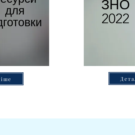
ЗНО
для
2022
дготовки
Дета
ніше