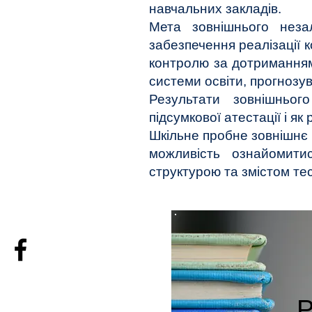
навчальних закладів
.
Мета зовнішнього неза
забезпечення реалізації к
контролю за дотриманням 
системи освіти, прогнозув
Результати зовнішньог
підсумкової атестації і я
Шкільне пробне зовнішнє 
можливість ознайомити
структурою та змістом те
Р