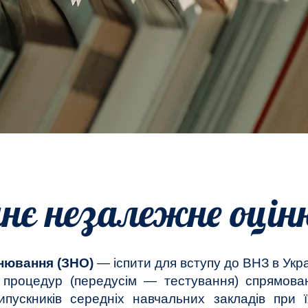
нє незалежне оці
нювання (ЗНО)
— іспити для вступу до
ВНЗ
в
Укра
х процедур (передусім — тестування) спрямова
ипускників середніх навчальних закладів при 