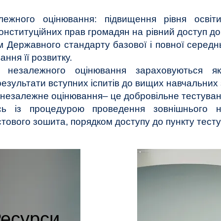
лежного оцінювання: підвищення рівня освіт
онституційних прав громадян на рівний доступ до 
Державного стандарту базової і повної середньо
ання її розвитку.
о незалежного оцінювання зараховуються я
к результати вступних іспитів до вищих навчальних 
незалежне оцінювання– це добровільне тестуванн
сь із процедурою проведення зовнішнього н
стового зошита, порядком доступу до пункту тесту
есурси