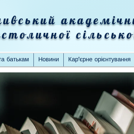
ивський академічн
столичної сільськ
та батькам
Новини
Кар'єрне орієнтування