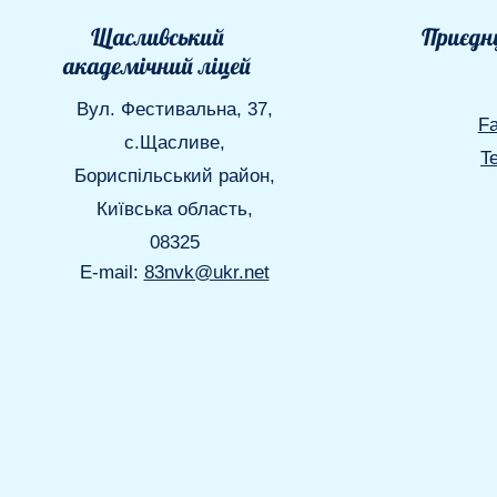
Щасливський
Приєдну
академічний ліцей
Вул. Фестивальна, 37,
F
с.Щасливе,
T
Бориспільський район,
Київська область,
08325
E-mail:
83nvk@ukr.net