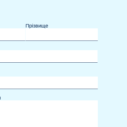
Прізвище
я