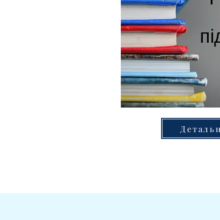
пі
Деталь