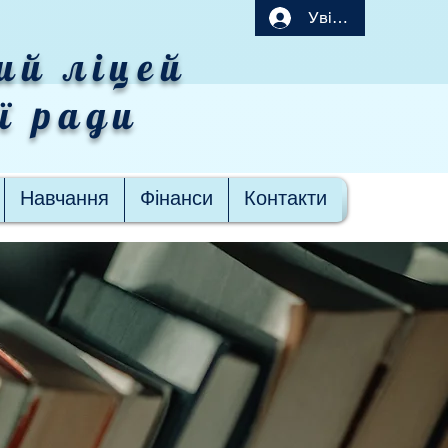
Увійти
ий ліцей
ої ради
Навчання
Фінанси
Контакти