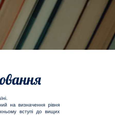
нювання
їні
.
ний на визначення рівня
їхньому вступі до
вищих