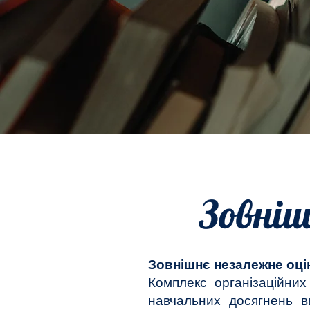
Зовніш
Зовнішнє незалежне оці
Комплекс організаційни
навчальних досягнень в