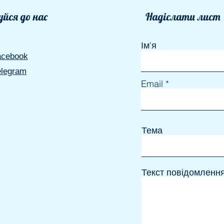
йся до нас
Надіслати лист
Ім'я
acebook
elegram
Email
Тема
Текст повідомленн