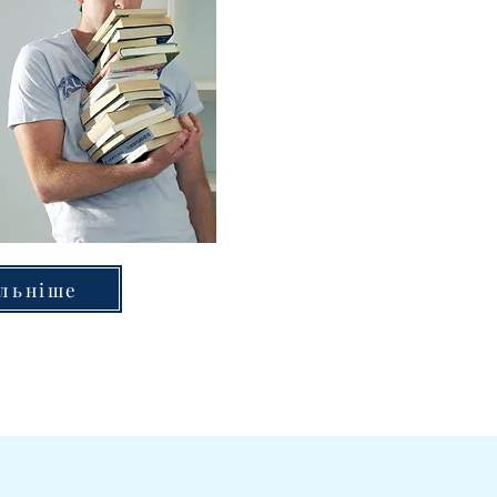
льніше