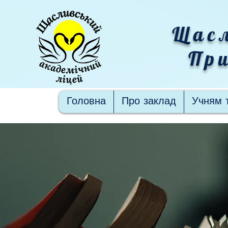
Щасл
При
Головна
Про заклад
Учням 