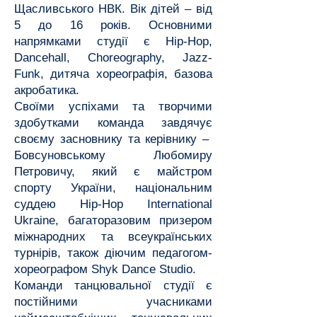
Щасливського НВК. Вік дітей – від
5 до 16 років. Основними
напрямками студії є Hip-Hop,
Dancehall, Choreography, Jazz-
Funk, дитяча хореографія, базова
акробатика.
Своїми успіхами та творчими
здобутками команда завдячує
своєму засновнику та керівнику –
Бовсуновському Любомиру
Петровичу, який є майстром
спорту України, національним
суддею Hip-Hop International
Ukraine, багаторазовим призером
міжнародних та всеукраїнських
турнірів, також діючим педагогом-
хореографом Shyk Dance Studio.
Команди танцювальної студії є
постійними учасниками