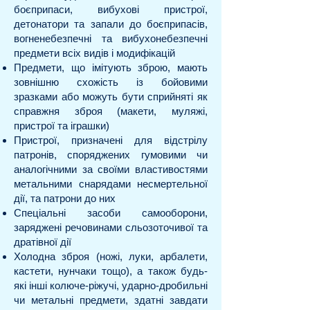
боєприпаси, вибухові пристрої,
детонатори та запали до боєприпасів,
вогненебезпечні та вибухонебезпечні
предмети всіх видів і модифікацій
Предмети, що імітують зброю, мають
зовнішню схожість із бойовими
зразками або можуть бути сприйняті як
справжня зброя (макети, муляжі,
пристрої та іграшки)
Пристрої, призначені для відстрілу
патронів, споряджених гумовими чи
аналогічними за своїми властивостями
метальними снарядами несмертельної
дії, та патрони до них
Спеціальні засоби самооборони,
заряджені речовинами сльозоточивої та
дратівної дії
Холодна зброя (ножі, луки, арбалети,
кастети, нунчаки тощо), а також будь-
які інші колюче-ріжучі, ударно-дробильні
чи метальні предмети, здатні завдати