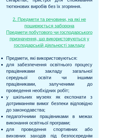
тютюнових виробів без їх згоряння.
2. Предмети та речовини, на які не
поширюється заборона
Предмети побутового чи господарського
призначення, що використовуються у
господарській діяльності закладу
Предмети, які використовуються:
для забезпечення освітнього процесу
працівниками закладу загальної
середньої освіти чи іншими
працівниками, залученими до
проведення необхідних робіт;
у шкільних музеях як експонати з
дотриманням вимог безпеки відповідно
до законодавства;
педагогічними працівниками в межах
виконання освітньої програми;
для проведення спортивних або
виховних заходів під безпосереднім