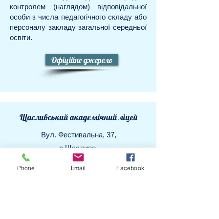
контролем (наглядом) відповідальної
особи з числа педагогічного складу або
персоналу закладу загальної середньої
освіти.
Офіційне джерело
Щасливський академічний ліцей
Вул. Фестивальна, 37,
с.Щасливе,
Бориспільський район, Київська
Phone
Email
Facebook
область,
08325
E-mail:
83nvk@ukr.net