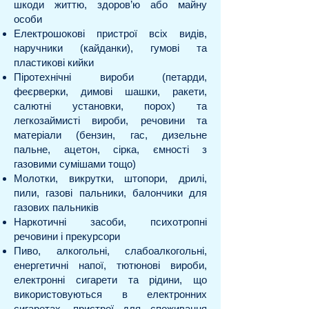
шкоди життю, здоров’ю або майну
особи
Електрошокові пристрої всіх видів,
наручники (кайданки), гумові та
пластикові кийки
Піротехнічні вироби (петарди,
феєрверки, димові шашки, ракети,
салютні установки, порох) та
легкозаймисті вироби, речовини та
матеріали (бензин, гас, дизельне
пальне, ацетон, сірка, ємності з
газовими сумішами тощо)
Молотки, викрутки, штопори, дрилі,
пили, газові пальники, балончики для
газових пальників
Наркотичні засоби, психотропні
речовини і прекурсори
Пиво, алкогольні, слабоалкогольні,
енергетичні напої, тютюнові вироби,
електронні сигарети та рідини, що
використовуються в електронних
сигаретах, пристрої для споживання