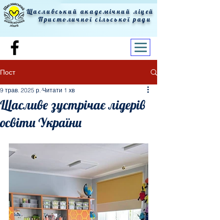
Щасливський академічний ліцей
Пристоличної сільської ради
Пост
9 трав. 2025 р.
Читати 1 хв
Щасливе зустрічає лідерів
освіти України