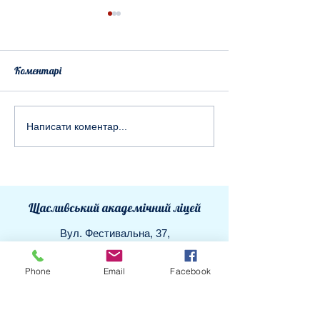
Коментарі
Калиновий випуск
Фестиваль іннов
Написати коментар...
девятикласників
ліцеї яскраво за
Тиждень STEM т
робототехніки!
Щасливський академічний ліцей
Вул. Фестивальна, 37,
с.Щасливе,
Phone
Email
Facebook
Бориспільський район, Київська
область,
08325