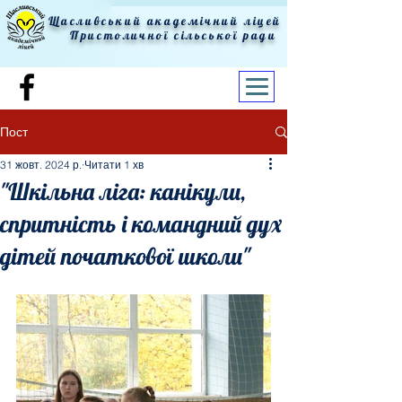
Щасливський академічний ліцей
Пристоличної сільської ради
Пост
31 жовт. 2024 р.
Читати 1 хв
"Шкільна ліга: канікули,
спритність і командний дух
дітей початкової школи"