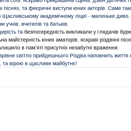
явіть собі: яскраво прикрашена сцена, дзвін дитячих 
х піснях, та феєричні виступи юних акторів. Саме та
в Щасливському академічному ліцеї - маленьке диво,
и учнів, вчителів та батьків.
ирість та 
безпосередність викликали у глядачів бурю
на майстерність юних аматорів, яскраві різдвяні пісні
алишило в пам’яті присутніх незабутні враження.
арівне світло прийдешнього Різдва наповнить життя с
 та вірою в щасливе майбутнє!