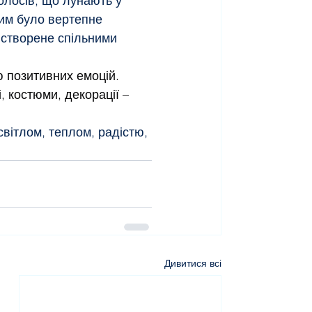
голосів, що лунають у 
ким було вертепне 
 створене спільними 
 позитивних емоцій. 
, костюми, декорації – 
вітлом, теплом, радістю, 
Дивитися всі