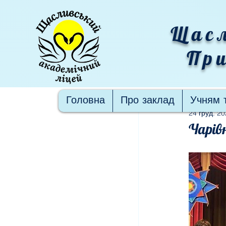
Щасл
При
Пости
Головна
Про заклад
Учням 
24 груд. 20
Чарів