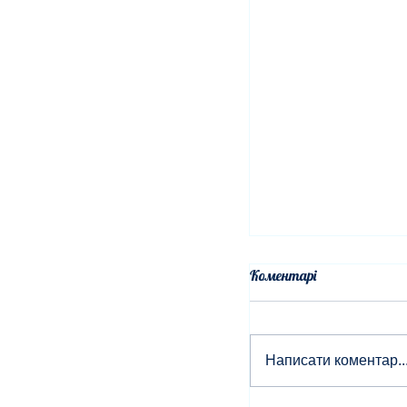
Коментарі
Написати коментар..
Мелодія юності та 