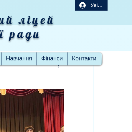
Увійти
ий ліцей
ої ради
Навчання
Фінанси
Контакти