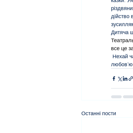
казки. У
різдвяни
дійство 
зусиллям
Дитяча щ
Театраль
все це з
 Нехай ч
любов’ю,
Останні пости