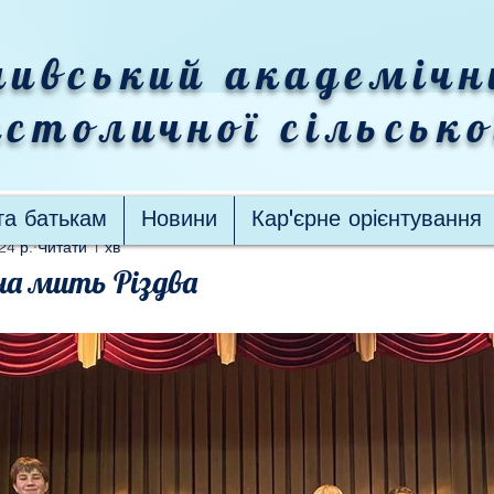
ивський академічн
столичної сільськ
та батькам
Новини
Кар'єрне орієнтування
24 р.
Читати 1 хв
на мить Різдва