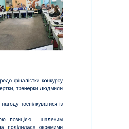
редо фіналістки конкурсу 
спертки, тренерки Людмили 
 нагоду поспілкуватися із 
ю позицією і шаленим 
на поділилася окремими 