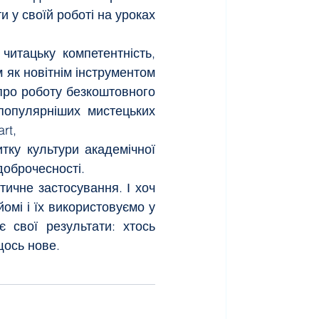
 у своїй роботі на уроках 
итацьку компетентність, 
як новітнім інструментом 
про роботу безкоштовного 
популярніших мистецьких 
rt,
ку культури академічної 
доброчесності.
ичне застосування. І хоч 
мі і їх використовуємо у 
 свої результати: хтось 
щось нове.