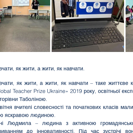
чати, як жити, а жити, як навчати.
вчати, як жити, а жити, як навчати – таке життєве к
obal Teacher Prize Ukraine» 2019 року, освітньої ек
кторівни Таболіною.
вітня вчителі словесності та початкових класів мали
єю яскравою людиною.
ні Людмила – людина з активною громадянсько
риванням до інновативності. Під час зустрічі во