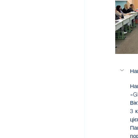
Нав
На
«Gl
Ві
3 к
ці
Па
по