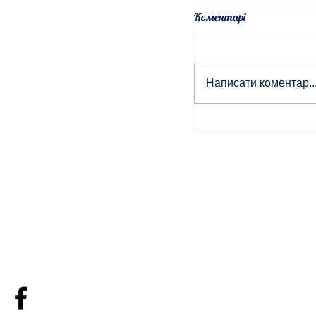
Коментарі
Написати коментар..
Мелодія юності та 