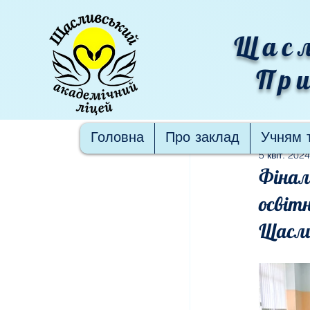
Щасл
При
Пости
Головна
Про заклад
Учням 
5 квіт. 2024
Фіналі
освіт
Щасли