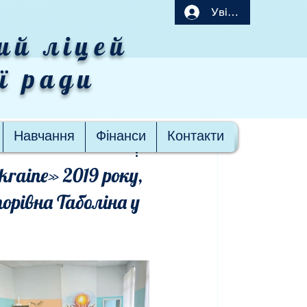
Увійти
ий ліцей
ої ради
Навчання
Фінанси
Контакти
kraine» 2019 року,
орівна Таболіна у