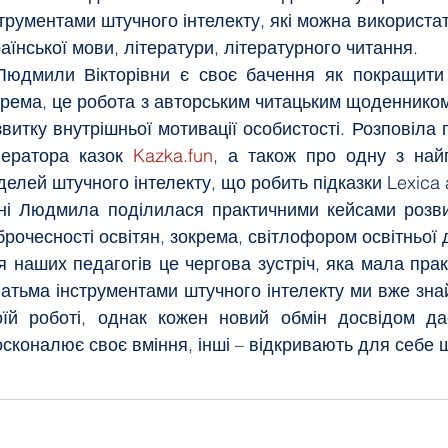
трументами штучного інтелекту, які можна використати
аїнської мови, літератури, літературного читання.
Людмили Вікторівни є своє бачення як покращити ч
крема, це робота з авторським читацьким щоденником 
звитку внутрішньої мотивації особистості. Розповіла 
нератора казок 
Kazka.fun
, а також про одну з най
елей штучного інтелекту, що робить підказки Lexica a
ні Людмила поділилася практичними кейсами розвит
брочесності освітян, зокрема, світлофором освітньої 
я наших педагогів це чергова зустріч, яка мала практ
гатьма інструментами штучного інтелекту ми вже знайо
оїй роботі, однак кожен новий обмін досвідом дає
осконалює своє вміння, інші – відкривають для себе 