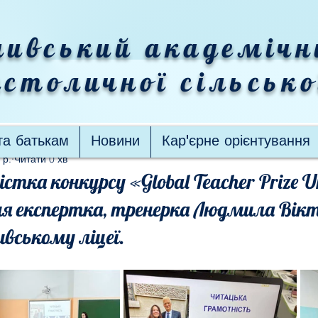
ивський академічн
столичної сільськ
та батькам
Новини
Кар'єрне орієнтування
 р.
Читати 0 хв
стка конкурсу «Global Teacher Prize U
ня експертка, тренерка Людмила Вікт
вському ліцеї.