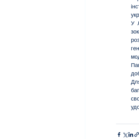
інс
укр
У 
зо
ро
ге
мод
Па
до
Дл
ба
св
уд