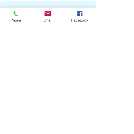
Щасливський академічний ліцей
Phone
Email
Facebook
Вул. Фестивальна, 37,
с.Щасливе,
Бориспільський район, Київська
область,
08325
E-mail:
83nvk@ukr.net
Приєднуйся до нас
Facebook
Telegram
Надіслати лист
Ім'я