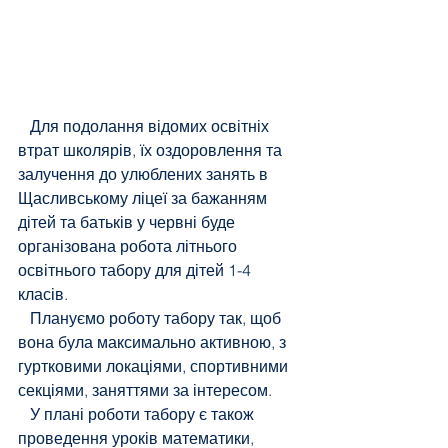
   Для подолання відомих освітніх 
втрат школярів, їх оздоровлення та 
залучення до улюблених занять в 
Щасливському ліцеї за бажанням 
дітей та батьків у червні буде 
організована робота літнього 
освітнього табору для дітей 1-4 
класів.
   Плануємо роботу табору так, щоб 
вона була максимально активною, з 
гуртковими локаціями, спортивними 
секціями, заняттями за інтересом.
   У плані роботи табору є також 
проведення уроків математики, 