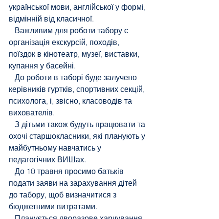
української мови, англійської у формі, 
відмінній від класичної.
   Важливим для роботи табору є 
організація екскурсій, походів, 
поїздок в кінотеатр, музеї, виставки, 
купання у басейні.
   До роботи в таборі буде залучено 
керівників гуртків, спортивних секцій, 
психолога, і, звісно, класоводів та 
вихователів.
   З дітьми також будуть працювати та 
охочі старшокласники, які планують у 
майбутньому навчатись у 
педагогічних ВИШах.
   До 10 травня просимо батьків 
подати заяви на зарахування дітей 
до табору, щоб визначитися з 
бюджетними витратами.
   Планується дворазове харчування 