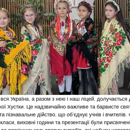
 вся Україна, а разом з нею і наш ліцей, долучається
кої Хустки. Це надзвичайно важливе та барвисте свя
та пізнавальне дійство, що об'єднує учнів і вчителів.
класи, виховні години та презентації були присвячені 