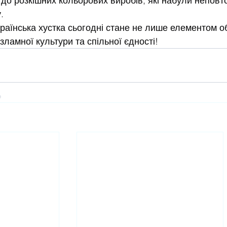
 до розкішних кольорових виробів, які набули неповт
.
раїнська хустка сьогодні стане не лише елементом о
зламної культури та спільної єдності!