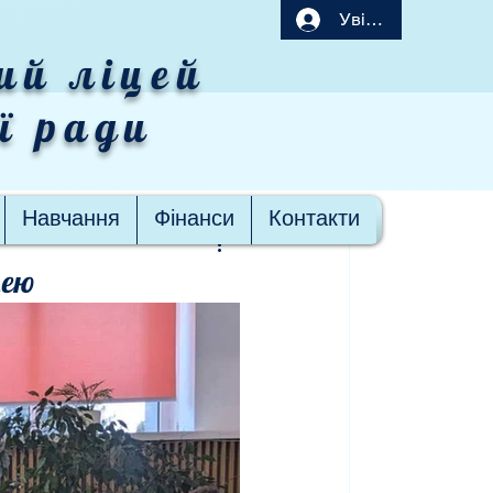
Увійти
ий ліцей
ої ради
Навчання
Фінанси
Контакти
цею