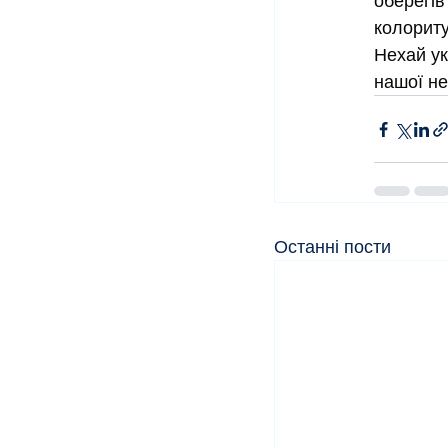
оберегів
колориту
Нехай ук
нашої не
Останні пости