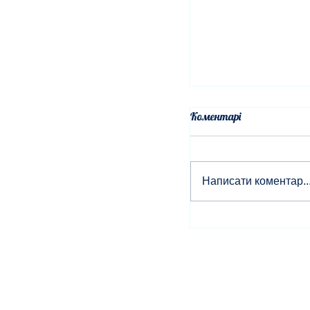
Коментарі
Написати коментар..
Мелодія юності та 