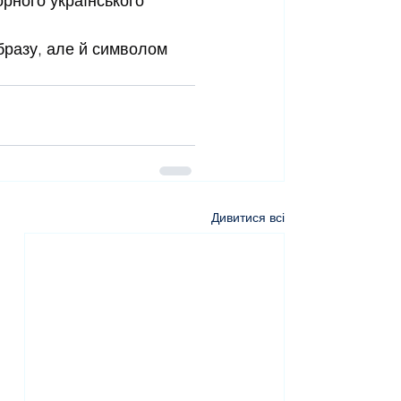
орного українського 
бразу, але й символом 
Дивитися всі