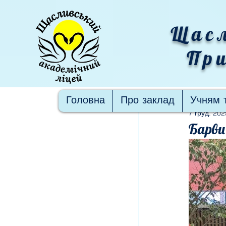
Щасл
При
Пости
Головна
Про заклад
Учням 
7 груд. 202
Барви 