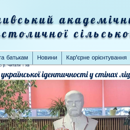
ивський академічн
столичної сільськ
та батькам
Новини
Кар'єрне орієнтування
5 р.
Читати 1 хв
української ідентичності у стінах лі